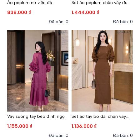
Áo peplum nơ viền đá
Set áo peplum chân váy đuôi
ASHLEY màu XANH NAVY
cá ASHLEY màu XANH NAVY
838.000 ₫
1.444.000 ₫
Đã bán: 0
Đã bán: 0
Váy suông tay bèo đính ngọc
Set áo tay bo dài chân váy
PEGGY màu TÍM BERRY
bút chì ASTER màu NÂU
1.155.000 ₫
1.136.000 ₫
Đã bán: 0
Đã bán: 0