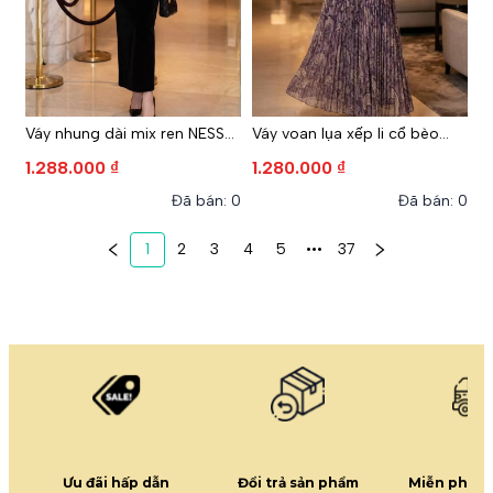
Váy nhung dài mix ren NESSA
Váy voan lụa xếp li cổ bèo
màu ĐEN
GREESA màu TÍM
1.288.000 ₫
1.280.000 ₫
Đã bán: 0
Đã bán: 0
1
2
3
4
5
•••
37
Ưu đãi hấp dẫn
Đổi trả sản phẩm
Miễn phí g