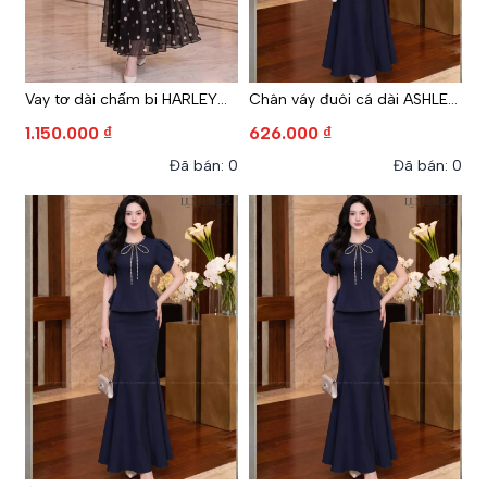
Vay tơ dài chấm bi HARLEY
Chân váy đuôi cá dài ASHLEY
màu ĐEN
màu XANH NAVY
1.150.000 ₫
626.000 ₫
Đã bán: 0
Đã bán: 0