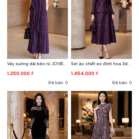
Váy suông dài bèo rủ JOVIE
Set áo chiết eo đính hoa 3d
màu TÍM
chân váy xoè HALEN màu TÍM
1.250.000 ₫
1.454.000 ₫
Đã bán: 0
Đã bán: 0