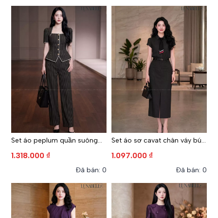
Set áo peplum quần suông
Set áo sơ cavat chân váy bút
OLYNE màu ĐEN
chì RUMI màu ĐEN
1.318.000 ₫
1.097.000 ₫
Đã bán: 0
Đã bán: 0