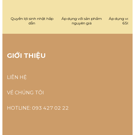
Quyền lợi sinh nhật hấp
Áp dụng với sản phẩm
Áp dụng với đ
dẫn
nguyên giá
650.0
GIỚI THIỆU
LIÊN HỆ
VỀ CHÚNG TÔI
HOTLINE: 093 427 02 22