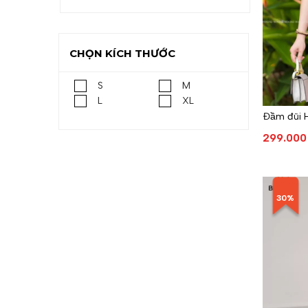
CHỌN KÍCH THƯỚC
S
M
L
XL
Đầm đũi 
299.000
30%