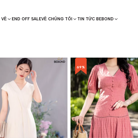
 VỀ
END OFF SALE
VỀ CHÚNG TÔI
TIN TỨC BEBOND
69%