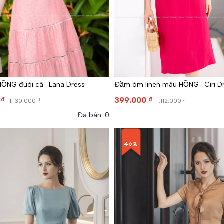
HỒNG đuôi cá- Lana Dress
Đầm ôm linen màu HỒNG- Ciri D
 ₫
399.000 ₫
1.130.000 ₫
1.112.000 ₫
Đã bán: 0
46%