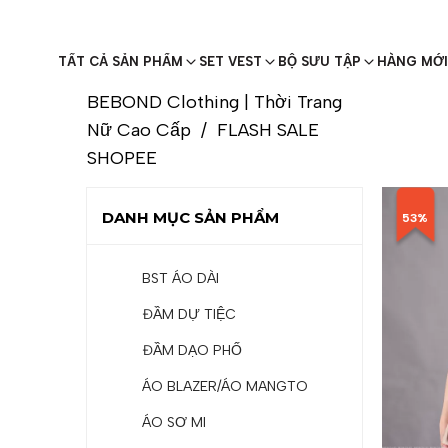
TẤT CẢ SẢN PHẨM
SET VEST
BỘ SƯU TẬP
HÀNG MỚI
BEBOND Clothing | Thời Trang
Nữ Cao Cấp
/
FLASH SALE
SHOPEE
DANH MỤC SẢN PHẨM
53%
BST ÁO DÀI
ĐẦM DỰ TIỆC
ĐẦM DẠO PHỐ
ÁO BLAZER/ÁO MANGTO
ÁO SƠ MI