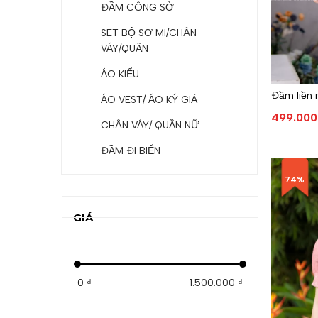
ĐẦM CÔNG SỞ
SET BỘ SƠ MI/CHÂN
VÁY/QUẦN
ÁO KIỂU
Đầm liền 
ÁO VEST/ ÁO KÝ GIẢ
499.000
CHÂN VÁY/ QUẦN NỮ
ĐẦM ĐI BIỂN
74%
GIÁ
0 ₫
1.500.000 ₫