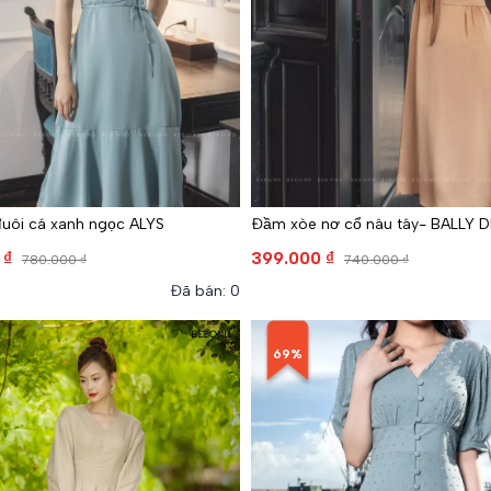
uôi cá xanh ngọc ALYS
Đầm xòe nơ cổ nâu tây- BALLY 
 ₫
399.000 ₫
780.000 ₫
740.000 ₫
Đã bán: 0
69%