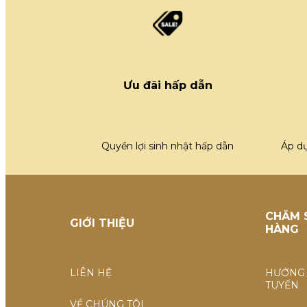
Ưu đãi hấp dẫn
Quyền lợi sinh nhật hấp dẫn
Áp d
CHĂM 
GIỚI THIỆU
HÀNG
LIÊN HỆ
HƯỚNG 
TUYẾN
VỀ CHÚNG TÔI