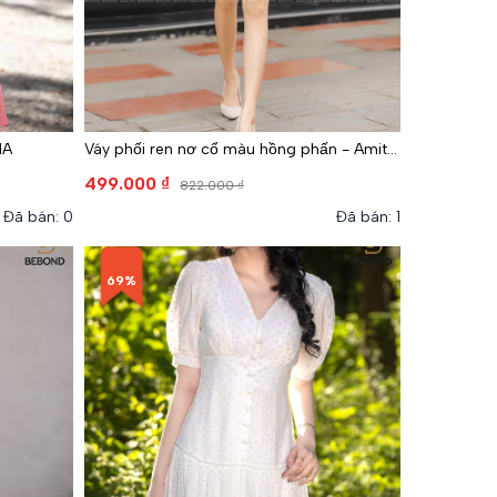
NA
Váy phối ren nơ cổ màu hồng phấn - Amity
Dress
499.000 ₫
822.000 ₫
Đã bán: 0
Đã bán: 1
69%