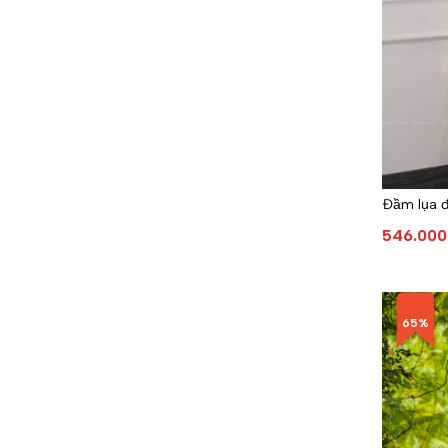
Đầm lụa đ
546.000
65%