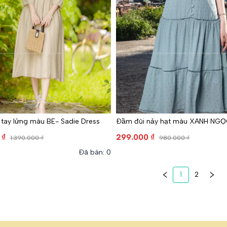
tay lửng màu BE- Sadie Dress
Đầm đũi nảy hạt màu XANH NGỌ
 ₫
299.000 ₫
1.390.000 ₫
980.000 ₫
Đã bán: 0
1
2