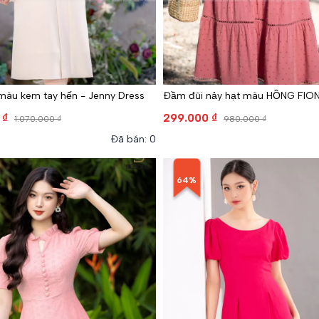
màu kem tay hến - Jenny Dress
Đầm đũi nảy hạt màu HỒNG FIO
 ₫
299.000 ₫
1.070.000 ₫
980.000 ₫
Đã bán: 0
64%