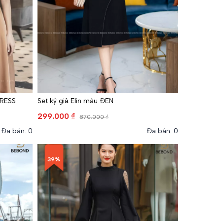
DRESS
Set ký giả Elin màu ĐEN
299.000 ₫
870.000 ₫
Đã bán: 0
Đã bán: 0
39%