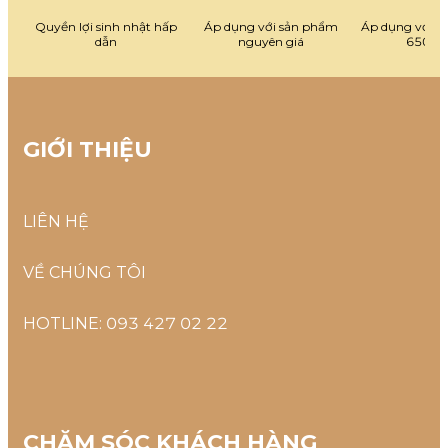
Quyền lợi sinh nhật hấp
Áp dụng với sản phẩm
Áp dụng với đ
dẫn
nguyên giá
650.0
GIỚI THIỆU
LIÊN HỆ
VỀ CHÚNG TÔI
HOTLINE: 093 427 02 22
CHĂM SÓC KHÁCH HÀNG