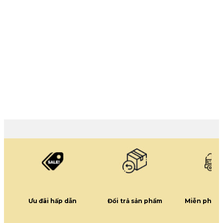
Ưu đãi hấp dẫn
Đổi trả sản phẩm
Miễn phí g