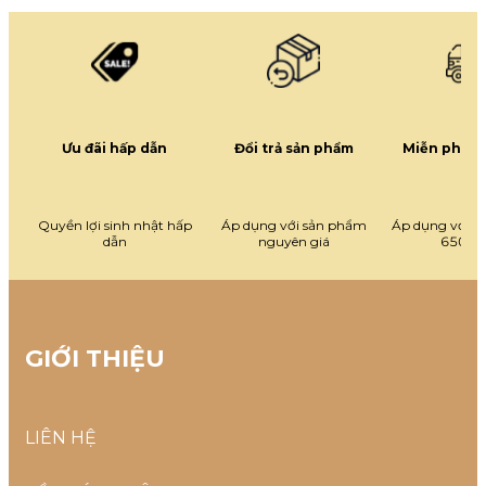
Ưu đãi hấp dẫn
Đổi trả sản phẩm
Miễn phí g
Quyền lợi sinh nhật hấp
Áp dụng với sản phẩm
Áp dụng với đ
dẫn
nguyên giá
650.0
GIỚI THIỆU
LIÊN HỆ