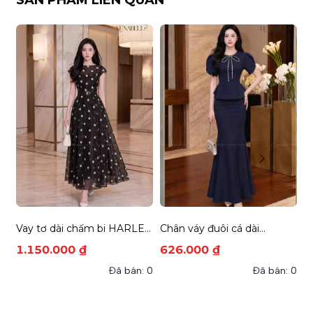
SẢN PHẨM LIÊN QUAN
Vay tơ dài chấm bi HARLEY
Chân váy đuôi cá dài
Á
màu ĐEN
ASHLEY màu XANH NAVY
A
1.150.000 ₫
626.000 ₫
8
Đã bán: 0
Đã bán: 0